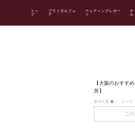
トッ
ブライダルフェ
ウェディングレポー
チ
プ
ア
ト
ル
【大阪のおすすめ
所】
参列人数:
名
テーマ:
この