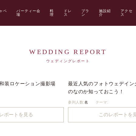
ャペ
パーティー会
料
ドレ
プラ
施設紹
アクセ
場
理
ス
ン
介
ス
WEDDING REPORT
ウェディングレポート
和装ロケーション撮影場
最近人気のフォトウェデイン
のなのか知っておこう！
参列人数:
名
テーマ:
レポートを見る
このレポートを