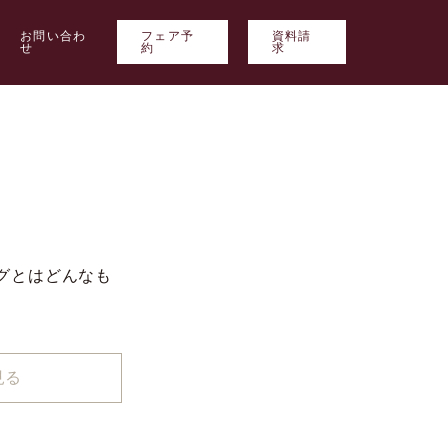
お問い合わ
フェア予
資料請
せ
約
求
グとはどんなも
見る